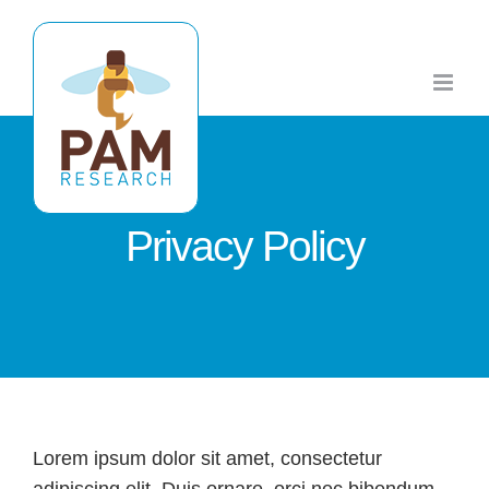
Ga
naar
inhoud
Privacy Policy
Lorem ipsum dolor sit amet, consectetur